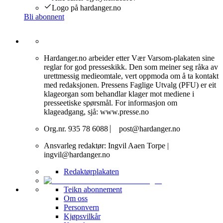
Logo på hardanger.no
Bli abonnent
Hardanger.no arbeider etter Vær Varsom-plakaten sine
reglar for god presseskikk. Den som meiner seg råka av
urettmessig medieomtale, vert oppmoda om å ta kontakt
med redaksjonen. Pressens Faglige Utvalg (PFU) er eit
klageorgan som behandlar klager mot mediene i
presseetiske spørsmål. For informasjon om
klageadgang, sjå: www.presse.no
Org.nr. 935 78 6088 ⎸ post@hardanger.no
Ansvarleg redaktør: Ingvil Aaen Torpe |
ingvil@hardanger.no
Redaktørplakaten
Teikn abonnement
Om oss
Personvern
Kjøpsvilkår