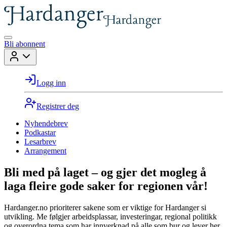
Bli abonnent
Logg inn
Registrer deg
Nyhendebrev
Podkastar
Lesarbrev
Arrangement
Bli med på laget – og gjer det mogleg å
laga fleire gode saker for regionen vår!
Hardanger.no prioriterer sakene som er viktige for Hardanger si
utvikling. Me følgjer arbeidsplassar, investeringar, regional politikk
og overordna tema som har innverknad på alle som bur og lever her.