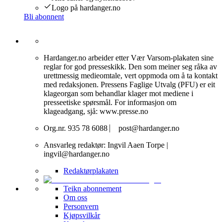
Logo på hardanger.no
Bli abonnent
Hardanger.no arbeider etter Vær Varsom-plakaten sine
reglar for god presseskikk. Den som meiner seg råka av
urettmessig medieomtale, vert oppmoda om å ta kontakt
med redaksjonen. Pressens Faglige Utvalg (PFU) er eit
klageorgan som behandlar klager mot mediene i
presseetiske spørsmål. For informasjon om
klageadgang, sjå: www.presse.no
Org.nr. 935 78 6088 ⎸ post@hardanger.no
Ansvarleg redaktør: Ingvil Aaen Torpe |
ingvil@hardanger.no
Redaktørplakaten
Teikn abonnement
Om oss
Personvern
Kjøpsvilkår