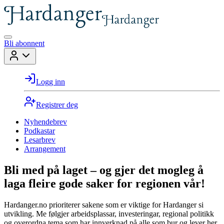
Bli abonnent
Logg inn
Registrer deg
Nyhendebrev
Podkastar
Lesarbrev
Arrangement
Bli med på laget – og gjer det mogleg å
laga fleire gode saker for regionen vår!
Hardanger.no prioriterer sakene som er viktige for Hardanger si
utvikling. Me følgjer arbeidsplassar, investeringar, regional politikk
og overordna tema som har innverknad på alle som bur og lever her.