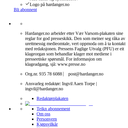
Logo på hardanger.no
Bli abonnent
Hardanger.no arbeider etter Vær Varsom-plakaten sine
reglar for god presseskikk. Den som meiner seg råka av
urettmessig medieomtale, vert oppmoda om å ta kontakt
med redaksjonen. Pressens Faglige Utvalg (PFU) er eit
klageorgan som behandlar klager mot mediene i
presseetiske spørsmål. For informasjon om
klageadgang, sjå: www.presse.no
Org.nr. 935 78 6088 ⎸ post@hardanger.no
Ansvarleg redaktør: Ingvil Aaen Torpe |
ingvil@hardanger.no
Redaktørplakaten
Teikn abonnement
Om oss
Personvern
Kjøpsvilkår