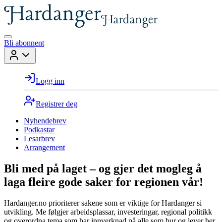
Bli abonnent
Logg inn
Registrer deg
Nyhendebrev
Podkastar
Lesarbrev
Arrangement
Bli med på laget – og gjer det mogleg å
laga fleire gode saker for regionen vår!
Hardanger.no prioriterer sakene som er viktige for Hardanger si
utvikling. Me følgjer arbeidsplassar, investeringar, regional politikk
og overordna tema som har innverknad på alle som bur og lever her.