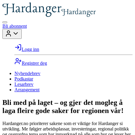
Bli abonnent
Logg inn
Registrer deg
Nyhendebrev
Podkastar
Lesarbrev
Arrangement
Bli med på laget – og gjer det mogleg å
laga fleire gode saker for regionen vår!
Hardanger.no prioriterer sakene som er viktige for Hardanger si
utvikling. Me følgjer arbeidsplassar, investeringar, regional politikk
og overordna tema som har innverknad på alle som bur og lever her.