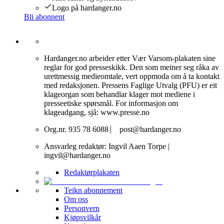
Logo på hardanger.no
Bli abonnent
Hardanger.no arbeider etter Vær Varsom-plakaten sine
reglar for god presseskikk. Den som meiner seg råka av
urettmessig medieomtale, vert oppmoda om å ta kontakt
med redaksjonen. Pressens Faglige Utvalg (PFU) er eit
klageorgan som behandlar klager mot mediene i
presseetiske spørsmål. For informasjon om
klageadgang, sjå: www.presse.no
Org.nr. 935 78 6088 ⎸ post@hardanger.no
Ansvarleg redaktør: Ingvil Aaen Torpe |
ingvil@hardanger.no
Redaktørplakaten
Teikn abonnement
Om oss
Personvern
Kjøpsvilkår