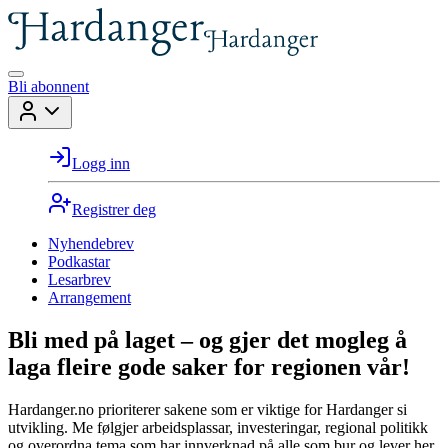
Bli abonnent
Logg inn
Registrer deg
Nyhendebrev
Podkastar
Lesarbrev
Arrangement
Bli med på laget – og gjer det mogleg å
laga fleire gode saker for regionen vår!
Hardanger.no prioriterer sakene som er viktige for Hardanger si
utvikling. Me følgjer arbeidsplassar, investeringar, regional politikk
og overordna tema som har innverknad på alle som bur og lever her.