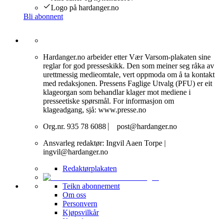
Logo på hardanger.no
Bli abonnent
Hardanger.no arbeider etter Vær Varsom-plakaten sine
reglar for god presseskikk. Den som meiner seg råka av
urettmessig medieomtale, vert oppmoda om å ta kontakt
med redaksjonen. Pressens Faglige Utvalg (PFU) er eit
klageorgan som behandlar klager mot mediene i
presseetiske spørsmål. For informasjon om
klageadgang, sjå: www.presse.no
Org.nr. 935 78 6088 ⎸ post@hardanger.no
Ansvarleg redaktør: Ingvil Aaen Torpe |
ingvil@hardanger.no
Redaktørplakaten
Teikn abonnement
Om oss
Personvern
Kjøpsvilkår