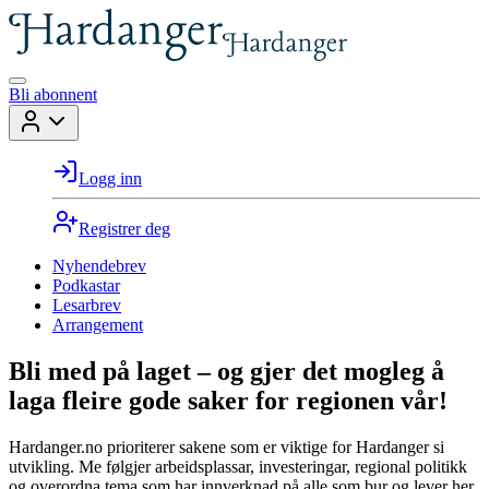
Bli abonnent
Logg inn
Registrer deg
Nyhendebrev
Podkastar
Lesarbrev
Arrangement
Bli med på laget – og gjer det mogleg å
laga fleire gode saker for regionen vår!
Hardanger.no prioriterer sakene som er viktige for Hardanger si
utvikling. Me følgjer arbeidsplassar, investeringar, regional politikk
og overordna tema som har innverknad på alle som bur og lever her.