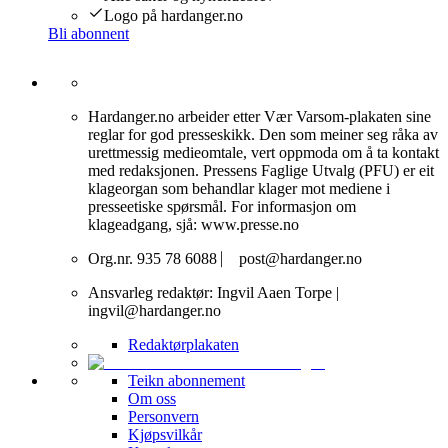
Logo på hardanger.no
Bli abonnent
Hardanger.no arbeider etter Vær Varsom-plakaten sine
reglar for god presseskikk. Den som meiner seg råka av
urettmessig medieomtale, vert oppmoda om å ta kontakt
med redaksjonen. Pressens Faglige Utvalg (PFU) er eit
klageorgan som behandlar klager mot mediene i
presseetiske spørsmål. For informasjon om
klageadgang, sjå: www.presse.no
Org.nr. 935 78 6088 ⎸ post@hardanger.no
Ansvarleg redaktør: Ingvil Aaen Torpe |
ingvil@hardanger.no
Redaktørplakaten
Teikn abonnement
Om oss
Personvern
Kjøpsvilkår