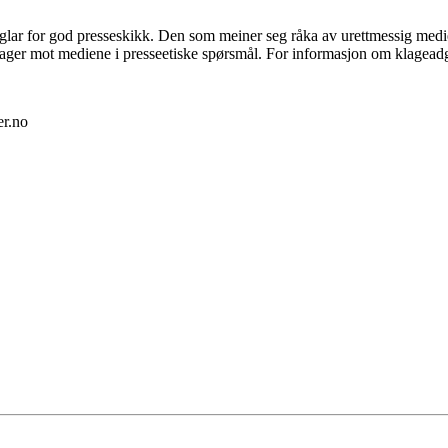
eglar for god presseskikk. Den som meiner seg råka av urettmessig med
lager mot mediene i presseetiske spørsmål. For informasjon om klagea
er.no