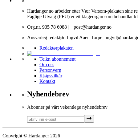
Hardanger.no arbeider etter Vær Varsom-plakaten sine r
Faglige Utvalg (PFU) er eit klageorgan som behandlar k
Org.nr. 935 78 6088 ⎸ post@hardanger.no
Ansvarleg redaktør: Ingvil Aaen Torpe | ingvil@hardang
Redaktørplakaten
Teikn abonnement
Om oss
Personvern
Kjøpsvilkår
Kontakt
Nyhendebrev
Abonner på vårt vekentlege nyhendebrev
Copyright © Hardanger
2026