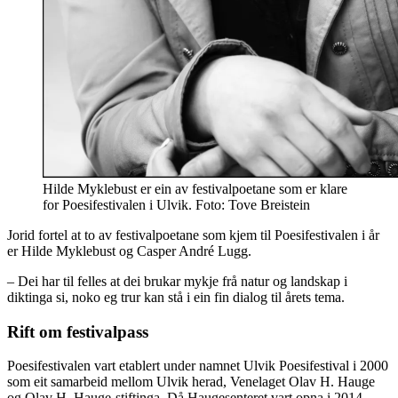
Hilde Myklebust er ein av festivalpoetane som er klare
for Poesifestivalen i Ulvik. Foto: Tove Breistein
Jorid fortel at to av festivalpoetane som kjem til Poesifestivalen i år
er Hilde Myklebust og Casper André Lugg.
– Dei har til felles at dei brukar mykje frå natur og landskap i
diktinga si, noko eg trur kan stå i ein fin dialog til årets tema.
Rift om festivalpass
Poesifestivalen vart etablert under namnet Ulvik Poesifestival i 2000
som eit samarbeid mellom Ulvik herad, Venelaget Olav H. Hauge
og Olav H. Hauge-stiftinga. Då Haugesenteret vart opna i 2014