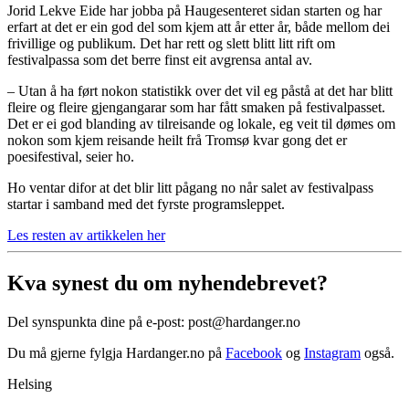
Jorid Lekve Eide har jobba på Haugesenteret sidan starten og har
erfart at det er ein god del som kjem att år etter år, både mellom dei
frivillige og publikum. Det har rett og slett blitt litt rift om
festivalpassa som det berre finst eit avgrensa antal av.
– Utan å ha ført nokon statistikk over det vil eg påstå at det har blitt
fleire og fleire gjengangarar som har fått smaken på festivalpasset.
Det er ei god blanding av tilreisande og lokale, eg veit til dømes om
nokon som kjem reisande heilt frå Tromsø kvar gong det er
poesifestival, seier ho.
Ho ventar difor at det blir litt pågang no når salet av festivalpass
startar i samband med det fyrste programsleppet.
Les resten av artikkelen her
Kva synest du om nyhendebrevet?
Del synspunkta dine på e-post: post@hardanger.no
Du må gjerne fylgja Hardanger.no på
Facebook
og
Instagram
også.
Helsing