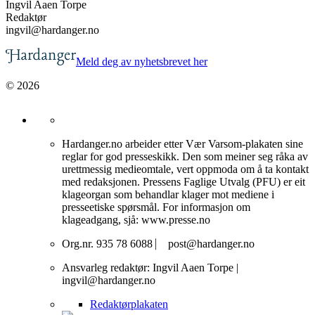
Ingvil Aaen Torpe
Redaktør
ingvil@hardanger.no
Meld deg av nyhetsbrevet her
© 2026
Hardanger.no arbeider etter Vær Varsom-plakaten sine
reglar for god presseskikk. Den som meiner seg råka av
urettmessig medieomtale, vert oppmoda om å ta kontakt
med redaksjonen. Pressens Faglige Utvalg (PFU) er eit
klageorgan som behandlar klager mot mediene i
presseetiske spørsmål. For informasjon om
klageadgang, sjå: www.presse.no
Org.nr. 935 78 6088 ⎸ post@hardanger.no
Ansvarleg redaktør: Ingvil Aaen Torpe |
ingvil@hardanger.no
Redaktørplakaten