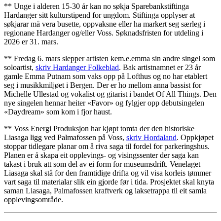
** Unge i alderen 15-30 år kan no søkja Sparebankstiftinga
Hardanger sitt kulturstipend for ungdom. Stiftinga opplyser at
søkjarar må vera busette, oppvaksne eller ha markert seg særleg i
regionane Hardanger og/eller Voss. Søknadsfristen for utdeling i
2026 er 31. mars.
** Fredag 6. mars slepper artisten kem.e.emma sin andre singel som
soloartist,
skriv Hardanger Folkeblad
. Bak artistnamnet er 23 år
gamle Emma Putnam som vaks opp på Lofthus og no har etablert
seg i musikkmiljøet i Bergen. Der er ho mellom anna bassist for
Michelle Ullestad og vokalist og gitarist i bandet Of All Things. Den
nye singelen hennar heiter «Favor» og fylgjer opp debutsingelen
«Daydream» som kom i fjor haust.
** Voss Energi Produksjon har kjøpt tomta der den historiske
Liasaga ligg ved Palmafossen på Voss,
skriv Hordaland
. Oppkjøpet
stoppar tidlegare planar om å riva saga til fordel for parkeringshus.
Planen er å skapa eit opplevings- og visingssenter der saga kan
takast i bruk att som del av ei form for museumsdrift. Venelaget
Liasaga skal stå for den framtidige drifta og vil visa korleis tømmer
vart saga til materialar slik ein gjorde før i tida. Prosjektet skal knyta
saman Liasaga, Palmafossen kraftverk og laksetrappa til eit samla
opplevingsområde.