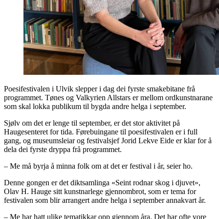
Poesifestivalen i Ulvik slepper i dag dei fyrste smakebitane frå
programmet. Tønes og Valkyrien Allstars er mellom ordkunstnarane
som skal lokka publikum til bygda andre helga i september.
Sjølv om det er lenge til september, er det stor aktivitet på
Haugesenteret for tida. Førebuingane til poesifestivalen er i full
gang, og museumsleiar og festivalsjef Jorid Lekve Eide er klar for å
dela dei fyrste dryppa frå programmet.
– Me må byrja å minna folk om at det er festival i år, seier ho.
Denne gongen er det diktsamlinga «Seint rodnar skog i djuvet»,
Olav H. Hauge sitt kunstnarlege gjennombrot, som er tema for
festivalen som blir arrangert andre helga i september annakvart år.
– Me har hatt ulike tematikkar opp gjennom åra. Det har ofte vore