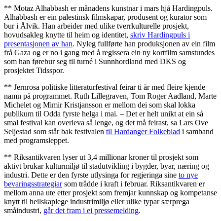
** Motaz Alhabbash er månadens kunstnar i mars hjå Hardingpuls.
Alhabbash er ein palestinsk filmskapar, produsent og kurator som
bur i Ålvik. Han arbeider med ulike tverrkulturelle prosjekt,
hovudsakleg knytte til heim og identitet,
skriv Hardingpuls i
presentasjonen av han
. Nyleg fullførte han produksjonen av ein film
frå Gaza og er no i gang med å regissera ein ny kortfilm samstundes
som han førebur seg til turné i Sunnhordland med DKS og
prosjektet Tidsspor.
** Jernrosa politiske litteraturfestival feirar ti år med fleire kjende
namn på programmet. Ruth Lillegraven, Tom Roger Aadland, Marte
Michelet og Mimir Kristjansson er mellom dei som skal lokka
publikum til Odda fyrste helga i mai. – Det er helt unikt at ein så
smal festival kan overleva så lenge, og det må feirast, sa Lars Ove
Seljestad som står bak festivalen
til Hardanger Folkeblad
i samband
med programsleppet.
** Riksantikvaren lyser ut 3,4 millionar kroner til prosjekt som
aktivt brukar kulturmiljø til stadutvikling i bygder, byar, næring og
industri. Dette er den fyrste utlysinga for regjeringa sine
to nye
bevaringsstrategiar
som trådde i kraft i februar. Riksantikvaren er
mellom anna ute etter prosjekt som fremjar kunnskap og kompetanse
knytt til heilskaplege industrimiljø eller ulike typar særprega
småindustri,
går det fram i ei pressemelding
.