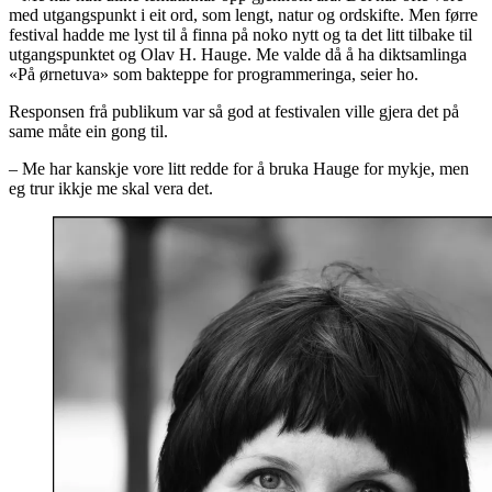
med utgangspunkt i eit ord, som
lengt
,
natur
og
ordskifte
. Men førre
festival hadde me lyst til å finna på noko nytt og ta det litt tilbake til
utgangspunktet og Olav H. Hauge. Me valde då å ha diktsamlinga
«På ørnetuva» som bakteppe for programmeringa, seier ho.
Responsen frå publikum var så god at festivalen ville gjera det på
same måte ein gong til.
– Me har kanskje vore litt redde for å bruka Hauge for mykje, men
eg trur ikkje me skal vera det.