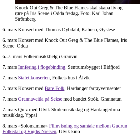
Knock Out Greg & The Blue Flames skal skapa liv og
røre på Iris Scene i Odda fredag. Foto: Karl Johan
Strömberg
6. mars
Konsert med Thomas Dybdahl, Kabuso, Øystese
6. mars
Konsert med Knock Out Greg & The Blue Flames, Iris
Scene, Odda
6.-7. mars
Folkemusikkhelg i Granvin
7. mars
Innføring i flogebinding
, Sentrumsbygget i Eidfjord
7. mars
Stafettkonserten
, Folkets hus i Ålvik
7. mars
Konsert med
Bare Folk
, Hardanger fartøyvernsenter
7. mars
Grannaveitla på Sekse
med bandet Stròk, Grannatun
7. mars
Quiz med Ulvik Skulemusikklag og Hardangerbrua
musikklag, Yppal
8. mars «
Solomamma»
Filmvisning og samtale mellom Gudrun
Folkedal og Vigdis Nielsen
, Ulvik kino