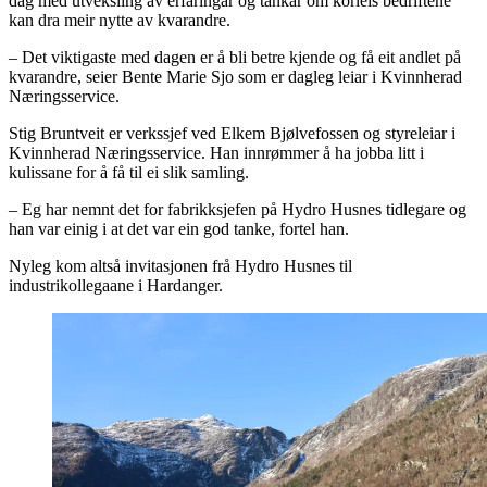
dag med utveksling av erfaringar og tankar om korleis bedriftene
kan dra meir nytte av kvarandre.
– Det viktigaste med dagen er å bli betre kjende og få eit andlet på
kvarandre, seier Bente Marie Sjo som er dagleg leiar i Kvinnherad
Næringsservice.
Stig Bruntveit er verkssjef ved Elkem Bjølvefossen og styreleiar i
Kvinnherad Næringsservice. Han innrømmer å ha jobba litt i
kulissane for å få til ei slik samling.
– Eg har nemnt det for fabrikksjefen på Hydro Husnes tidlegare og
han var einig i at det var ein god tanke, fortel han.
Nyleg kom altså invitasjonen frå Hydro Husnes til
industrikollegaane i Hardanger.