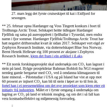
27. mars legg det fyrste cruiseskipet til kai i Eidfjord for
sesongen.
** 25. februar opna Hardanger og Voss Tingrett konkurs i boet til
Trolltunga Arctic Trout. Selskapet heitte tidlegare Hardanger
Fjellfisk og satsa på aureoppdrett i fjellhallar i Tyssedal, men endra
namn i fjor sommar. Hardanger Fjellfisk/Trolltunga Arctic Trout har
hatt negativt driftsresultat kvart år sidan 2017. Selskapet vert eigd av
Zephyros Research Institute, via dotterselskapet Blue Sea Norway.
Bernt Henrik Hellesøe eig 100 prosent av aksjane i Zephyros
Research Institute,
kjem det fram i ein artikkel i iLaks
.
** Eit norsk forskingsprosjekt skal undersøkja om CO₂ kan lagrast i
stein på land. Ifylgje prosjektleiar Bahman Bohloli fra NGI reagerer
nemleg gamle bergartar med CO₂ ved å omdanna klimagassen til
faste mineral. – Pilotstudiar i USA og på Island har vist at opp mot
60 prosent av injisert CO₂ kan bli til stein i løpet av to til fem år,
fortel han i ei pressemelding om det nye prosjektet som kjem etter eit
initiativ frå industrien
. Målet er i fyrste omgang å undersøkja om
lagring av CO₂ på land er teknisk mogleg, og om det i så fall kan
vera kostnadseffektivt og miljømessig forsvarleg.