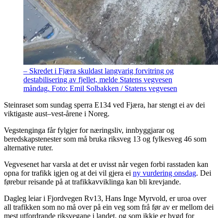
– Skredet i Fjæra skuldast langvarig forvitring og
destabilisering av fjellet, melde Statens vegvesen
måndag. Foto: Emil Solbakken / Statens vegvesen
Steinraset som sundag sperra E134 ved Fjæra, har stengt ei av dei
viktigaste aust–vest-årene i Noreg.
Vegstenginga får fylgjer for næringsliv, innbyggjarar og
beredskapstenester som må bruka riksveg 13 og fylkesveg 46 som
alternative ruter.
Vegvesenet har varsla at det er uvisst når vegen forbi rasstaden kan
opna for trafikk igjen og at dei vil gjera ei
ny vurdering onsdag
. Dei
førebur reisande på at trafikkavviklinga kan bli krevjande.
Dagleg leiar i Fjordvegen Rv13, Hans Inge Myrvold, er uroa over
all trafikken som no må over på ein veg som frå før av er mellom dei
mest utfordrande riksvegane i landet, og som ikkje er bygd for