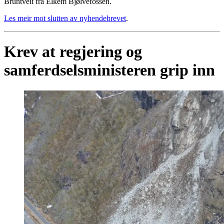
Bruntveit frå Elkem Bjølvefossen.
Les meir mot slutten av nyhendebrevet
.
Krev at regjering og
samferdselsministeren grip inn