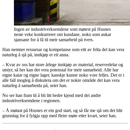
Ingen av industriverksemdene som møtest på Husnes
neste veke konkurrerer om kundane, noko som aukar
sjansane for å få til meir samarbeid på tvers.
Han nemner ressursar og kompetanse som eitt av felta det kan vera
naturleg å sjå på, innkjøp er eit anna.
– Kvar av oss har store årlege innkjøp av material, reservedelar og
utstyr, så her kan det vera potensial for meir samarbeid. Alle har
eigne kaiar og eigne lager, kanskje kunne noko vore felles. Det er i
alle fall mogleg å diskutera om det er nokre område det kan vera
naturleg å samarbeida på, seier han.
No ser han fram til å bli litt bedre kjend med dei andre
industriverksemdene i regionen.
– Å møtast på Husnes er ein god start, og så får me sjå om det blir
grunnlag for å fylgja opp med fleire møte etter kvart, seier han.