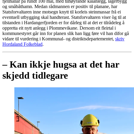
fjellhallar på rundt 100 mål, med tilhøyrande kaianlegg, lagerbygg
og småbåthamn. Medan rådmannen er positiv til planane, har
Statsforvaltaren inne motsegn knytt til korleis steinmassar frå ei
eventuell utbygging skal handterast. Statsforvaltaren viser òg til at
tilstanden i Hardangerfjorden er for dårleg til at det er tilrådeleg å
oppretta eit nytt anlegg i Plommevikane. Dersom eit fleirtal i
kommunestyret går inn for planen slik han ligg føre vil han difor gå
vidare til vurdering i Kommunal- og distriktsdepartementet,
skriv
Hordaland Folkeblad
.
– Kan ikkje hugsa at det har
skjedd tidlegare