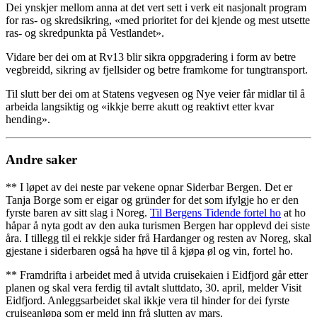
Dei ynskjer mellom anna at det vert sett i verk eit nasjonalt program
for ras- og skredsikring, «med prioritet for dei kjende og mest utsette
ras- og skredpunkta på Vestlandet».
Vidare ber dei om at Rv13 blir sikra oppgradering i form av betre
vegbreidd, sikring av fjellsider og betre framkome for tungtransport.
Til slutt ber dei om at Statens vegvesen og Nye veier får midlar til å
arbeida langsiktig og «ikkje berre akutt og reaktivt etter kvar
hending».
Andre saker
** I løpet av dei neste par vekene opnar Siderbar Bergen. Det er
Tanja Borge som er eigar og gründer for det som ifylgje ho er den
fyrste baren av sitt slag i Noreg.
Til Bergens Tidende fortel ho
at ho
håpar å nyta godt av den auka turismen Bergen har opplevd dei siste
åra. I tillegg til ei rekkje sider frå Hardanger og resten av Noreg, skal
gjestane i siderbaren også ha høve til å kjøpa øl og vin, fortel ho.
** Framdrifta i arbeidet med å utvida cruisekaien i Eidfjord går etter
planen og skal vera ferdig til avtalt sluttdato, 30. april, melder Visit
Eidfjord. Anleggsarbeidet skal ikkje vera til hinder for dei fyrste
cruiseanløpa som er meld inn frå slutten av mars.