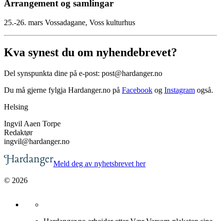
Arrangement og samlingar
25.-26. mars
Vossadagane, Voss kulturhus
Kva synest du om nyhendebrevet?
Del synspunkta dine på e-post: post@hardanger.no
Du må gjerne fylgja Hardanger.no på
Facebook
og
Instagram
også.
Helsing
Ingvil Aaen Torpe
Redaktør
ingvil@hardanger.no
Meld deg av nyhetsbrevet her
© 2026