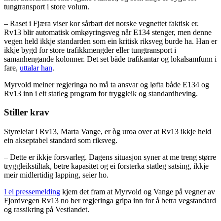
tungtransport i store volum.
– Raset i Fjæra viser kor sårbart det norske vegnettet faktisk er.
Rv13 blir automatisk omkøyringsveg når E134 stenger, men denne
vegen held ikkje standarden som ein kritisk riksveg burde ha. Han er
ikkje bygd for store trafikkmengder eller tungtransport i
samanhengande kolonner. Det set både trafikantar og lokalsamfunn i
fare,
uttalar han
.
Myrvold meiner regjeringa no må ta ansvar og løfta både E134 og
Rv13 inn i eit statleg program for tryggleik og standardheving.
Stiller krav
Styreleiar i Rv13, Marta Vange, er òg uroa over at Rv13 ikkje held
ein akseptabel standard som riksveg.
– Dette er ikkje forsvarleg. Dagens situasjon syner at me treng større
tryggleikstiltak, betre kapasitet og ei forsterka statleg satsing, ikkje
meir midlertidig lapping, seier ho.
I ei pressemelding
kjem det fram at Myrvold og Vange på vegner av
Fjordvegen Rv13 no ber regjeringa gripa inn for å betra vegstandard
og rassikring på Vestlandet.