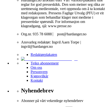
Hardanger.no arbeider etter Vær Varsom-plakaten sine
reglar for god presseskikk. Den som meiner seg råka av
urettmessig medieomtale, vert oppmoda om å ta kontakt
med redaksjonen. Pressens Faglige Utvalg (PFU) er eit
klageorgan som behandlar klager mot mediene i
presseetiske spørsmål. For informasjon om
klageadgang, sjå: www.presse.no
Org.nr. 935 78 6088 ⎸ post@hardanger.no
Ansvarleg redaktør: Ingvil Aaen Torpe |
ingvil@hardanger.no
Redaktørplakaten
Teikn abonnement
Om oss
Personvern
Kjøpsvilkår
Kontakt
Nyhendebrev
Abonner på vårt vekentlege nyhendebrev