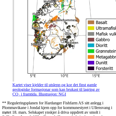
Kartet viser kjelder til utslepp og kor det finst gamle
geologiske formasjonar som kan brukast til lagring av
CO₂ i framtida. Illustrasjon: NGI
** Reguleringsplanen for Hardanger Fishfarm AS sitt anlegg i
Plommavikane i Jondal kjem opp for kommunestyret i Ullensvang i
møtet 18. mars. Selskapet ynskjer å driva oppdrett av smolt i